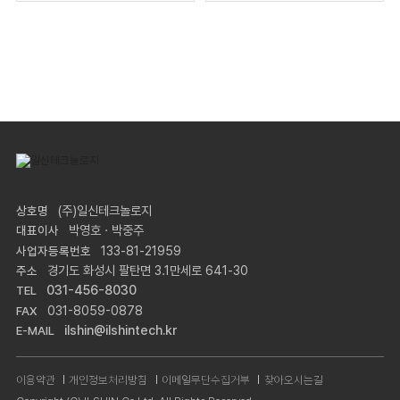
(주)일신테크놀로지
상호명
박영호 · 박중주
대표이사
133-81-21959
사업자등록번호
경기도 화성시 팔탄면 3.1만세로 641-30
주소
031-456-8030
TEL
031-8059-0878
FAX
ilshin@ilshintech.kr
E-MAIL
이용약관
개인정보처리방침
이메일무단수집거부
찾아오시는길