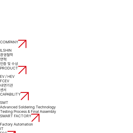
KOR
ENG
CONTACT US
KOR
ENG
COMPANY
ILSHIN
경영철학
연혁
인증 및 수상
PRODUCT
EV / HEV
FCEV
내연기관
센서
CAPABILITY
SMT
Advanced Soldering Technology
Testing Process & Final Assembly
SMART FACTORY
Factory Automation
IT